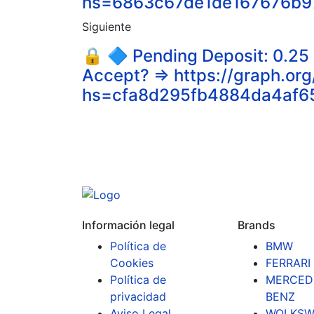
hs=6863c67de1de167676b979
Siguiente
🔒 🔷 Pending Deposit: 0.2
Accept? => https://graph.or
hs=cfa8d295fb4884da4af65
Información legal
Brands
Política de
BMW
Cookies
FERRARI
Política de
MERCED
privacidad
BENZ
Aviso Legal
WOLKSW