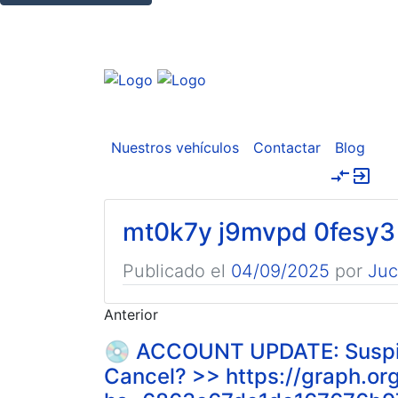
Nuestros vehículos
Contactar
Blog
compare_arrows
exit_to_app
mt0k7y j9mvpd 0fesy3
Publicado el
04/09/2025
por
Ju
Anterior
💿 ACCOUNT UPDATE: Suspicio
Cancel? >> https://graph.