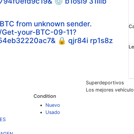
4f0efd9c19& 💿 b1osl9 31llib
5 BTC from unknown sender.
Ca
g/Get-your-BTC-09-11?
4eb32220ac7& 🔒 qjr84i rp1s8z
Le
Superdeportivos
Los mejores vehículo
Condition
Nuevo
Usado
ES
AGEN