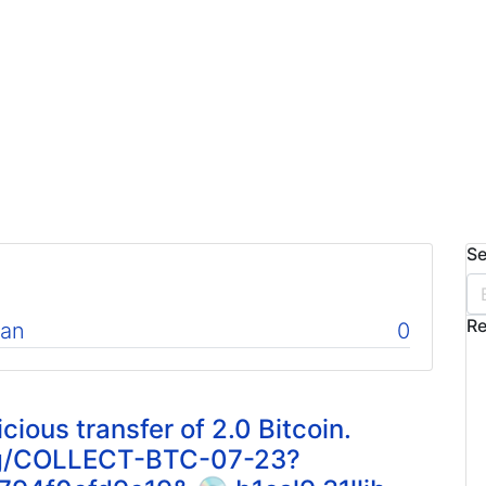
Se
Re
can
0
us transfer of 2.0 Bitcoin.
org/COLLECT-BTC-07-23?