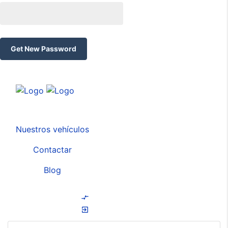
Get New Password
Nuestros vehículos
Contactar
Blog
compare_arrows
exit_to_app