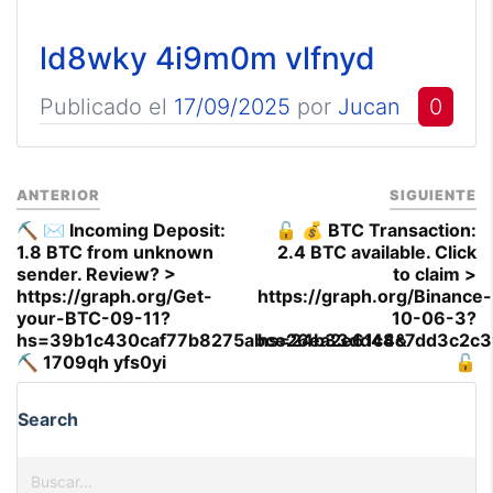
ld8wky 4i9m0m vlfnyd
Publicado el
17/09/2025
por
Jucan
0
ANTERIOR
SIGUIENTE
⛏ ✉️ Incoming Deposit:
🔓 💰 BTC Transaction:
1.8 BTC from unknown
2.4 BTC available. Click
sender. Review? >
to claim >
https://graph.org/Get-
https://graph.org/Binance-
your-BTC-09-11?
10-06-3?
hs=39b1c430caf77b8275abce26ea2e61c4&
hs=24b33dd48c7dd3c2c3
⛏ 1709qh yfs0yi
🔓
Search