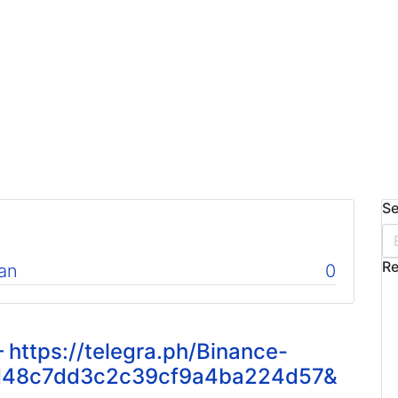
Se
Re
an
0
https://telegra.ph/Binance-
d48c7dd3c2c39cf9a4ba224d57&