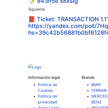
📝 943n5e x8xslg
Siguiente
📕 Ticket: TRANSACTION 1.1
https://yandex.com/poll/
hs=39c42b56881b0bf6128f
Información legal
Brands
Política de
BMW
Cookies
FERRARI
Política de
MERCED
privacidad
BENZ
Aviso Legal
WOLKSW