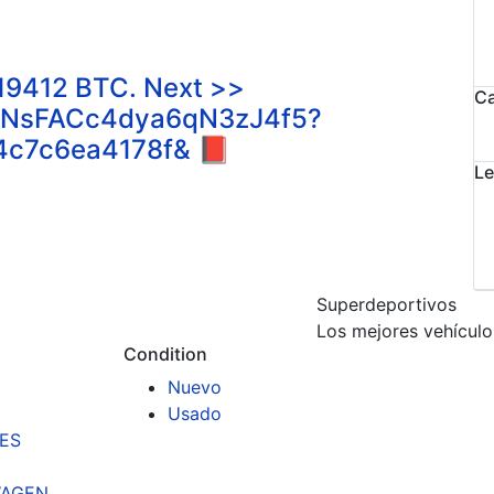
19412 BTC. Next >>
Ca
7HqNsFACc4dya6qN3zJ4f5?
4c7c6ea4178f& 📕
Le
Superdeportivos
Los mejores vehículo
Condition
Nuevo
Usado
ES
AGEN