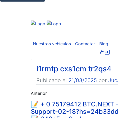
Nuestros vehículos
Contactar
Blog
compare_arrows
exit_to_app
i1rmtp cxs1cm tr2qs4
Publicado el
21/03/2025
por
Juc
Anterior
📝 + 0.75179412 BTC.NEXT – 
Support-02-18?hs=24b33d