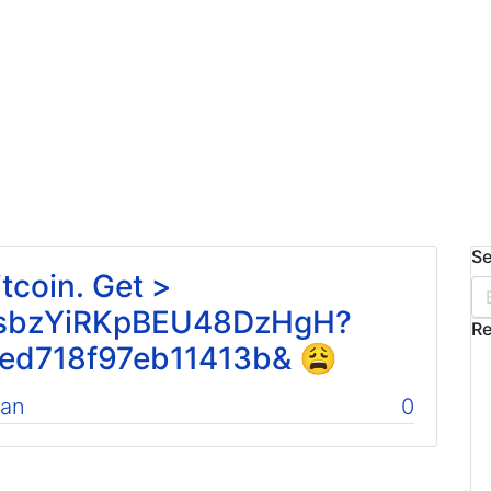
Se
tcoin. Get >
psbzYiRKpBEU48DzHgH?
Re
ed718f97eb11413b& 😩
can
0