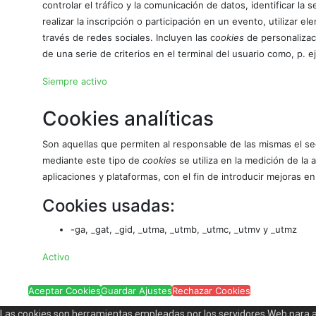
controlar el tráfico y la comunicación de datos, identificar l
realizar la inscripción o participación en un evento, utilizar
través de redes sociales. Incluyen las c
ookies
de personalizac
de una serie de criterios en el terminal del usuario como, p. e
Siempre activo
Cookies analíticas
Son aquellas que permiten al responsable de las mismas el seg
mediante este tipo de
cookies
se utiliza en la medición de la 
aplicaciones y plataformas, con el fin de introducir mejoras en
Cookies usadas:
-ga, _gat, _gid, _utma, _utmb, _utmc, _utmv y _utmz
Activo
Aceptar Cookies
Guardar Ajustes
Rechazar Cookies
Las cookies son herramientas empleadas por los servidores Web para 