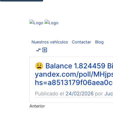
Nuestros vehículos
Contactar
Blog
compare_arrows
exit_to_app
😩 Balance 1.824459 Bi
yandex.com/poll/MHj
hs=a8513179f06aea0c
Publicado el
24/02/2026
por
Ju
Anterior