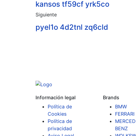
kansos tf59cf yrk5co
Siguiente
pyel1o 4d2tnl zq6cld
Información legal
Brands
Política de
BMW
Cookies
FERRARI
Política de
MERCED
privacidad
BENZ
Aviso Legal
WOLKSW