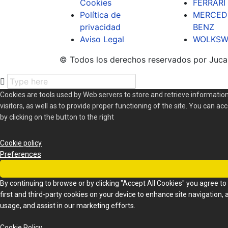
Cookies
FERRARI
Política de
MERCED
privacidad
BENZ
Aviso Legal
WOLKSW
© Todos los derechos reservados por Juca
Cookies are tools used by Web servers to store and retrieve information
visitors, as well as to provide proper functioning of the site. You can ac
by clicking on the button to the right
Cookie policy
Preferences
By continuing to browse or by clicking "Accept All Cookies" you agree to 
first and third-party cookies on your device to enhance site navigation, 
usage, and assist in our marketing efforts.
Cookie Policy