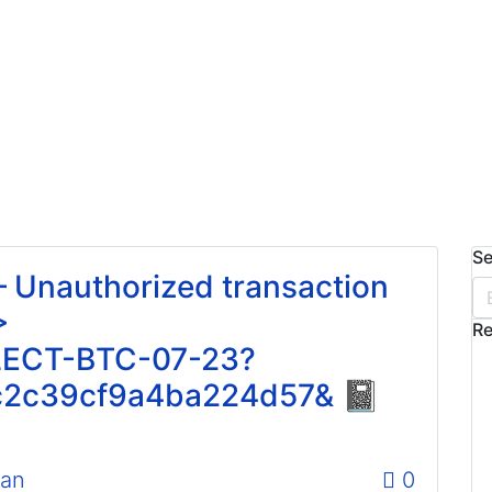
Se
Unauthorized transaction
>
Re
LLECT-BTC-07-23?
2c39cf9a4ba224d57& 📓
can
0