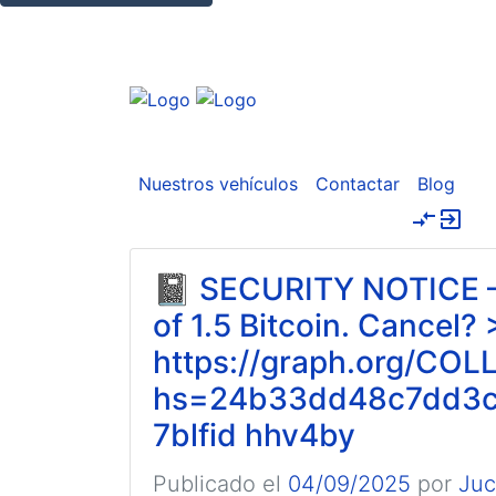
Nuestros vehículos
Contactar
Blog
compare_arrows
exit_to_app
📓 SECURITY NOTICE – 
of 1.5 Bitcoin. Cancel? 
https://graph.org/CO
hs=24b33dd48c7dd3c
7blfid hhv4by
Publicado el
04/09/2025
por
Ju