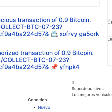
us transaction of 0.9 Bitcoin.
Ca
g/COLLECT-BTC-07-23?
9a4ba224d57& 📇 xofrvy ga5ork
Le
zed transaction of 0.9 Bitcoin.
org/COLLECT-BTC-07-23?
f9a4ba224d57& 📌 yfhpk4
Superdeportivos
Los mejores vehículo
Condition
Nuevo