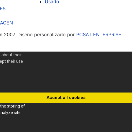
Usado
ES
AGEN
n 2007. Diseño personalizado por
PCSAT ENTERPRISE
.
 about their
cept their use
Accept all cookies
the storing of
analyze site