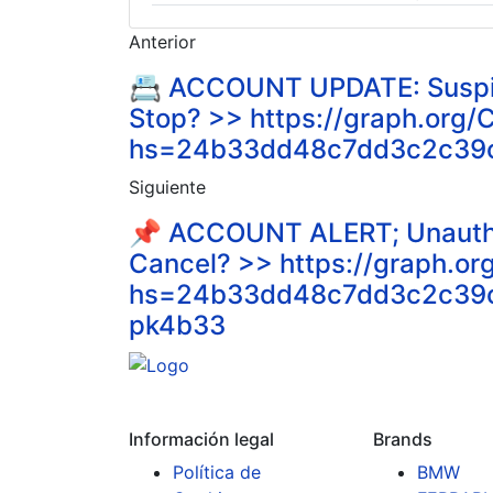
Anterior
📇 ACCOUNT UPDATE: Suspicio
Stop? >> https://graph.or
hs=24b33dd48c7dd3c2c39cf
Siguiente
📌 ACCOUNT ALERT; Unauthori
Cancel? >> https://graph.
hs=24b33dd48c7dd3c2c39c
pk4b33
Información legal
Brands
Política de
BMW