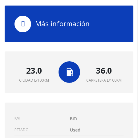
Más información
23.0
36.0
CIUDAD L/100KM
CARRETERA L/100KM
Km
KM
Used
ESTADO